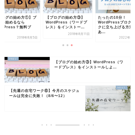
ブログの始め方①】ブ
【ブログの始め方③】
たったの10分！
グを始めるなら
WordPress（ワードプ
WordPressブログ
rdPress？無料ブ
レス）をインストー...
クに立ち上げる方法
.
あ...
2018年8月11日
2018年8月5日
2022年4
【ブログの始め方③】WordPress（ワ
ードプレス）をインストールしよ...
【先週の在宅ワーク⑥】今月のスケジュ
ールは完全に失敗！（8/6〜12）