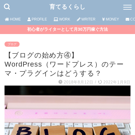
育てるくらし
HOME
PROFILE
WORK
WRITER
MONEY
CO
初心者がライターとして月30万円稼ぐ方法
ブログ
【ブログの始め方④】
WordPress（ワードプレス）のテー
マ・プラグインはどうする？
2018年8月12日
/
2022年1月9日