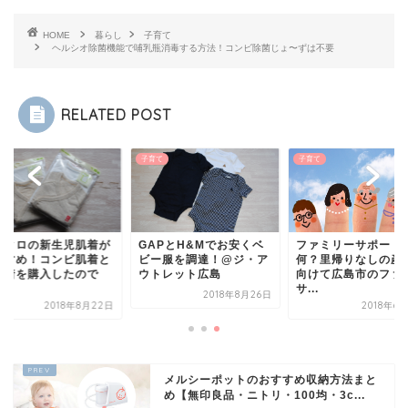
HOME
暮らし
子育て
ヘルシオ除菌機能で哺乳瓶消毒する方法！コンビ除菌じょ〜ずは不要
RELATED POST
て
子育て
子育て
ニクロの新生児肌着が
GAPとH&Mでお安くベ
ファミリーサポート
すすめ！コンビ肌着と
ビー服を調達！@ジ・ア
何？里帰りなしの産
肌着を購入したので
ウトレット広島
向けて広島市のファ
.
サ...
2018年8月26日
2018年8月22日
2018年6
メルシーポットのおすすめ収納方法まと
め【無印良品・ニトリ・100均・3c...