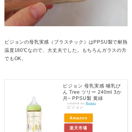
ピジョンの母乳実感（プラスチック）は
PPSU製で耐熱
温度180℃
なので、大丈夫でした。
もちろんガラスの方
でもOK。
ピジョン 母乳実感 哺乳び
ん Tree ツリー 240ml 3か
月~ PPSU製 黄緑
created by
Rinker
ピジョン
Amazon
楽天市場