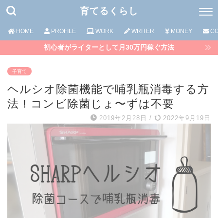
育てるくらし
HOME
PROFILE
WORK
WRITER
MONEY
CO
初心者がライターとして月30万円稼ぐ方法
子育て
ヘルシオ除菌機能で哺乳瓶消毒する方
法！コンビ除菌じょ〜ずは不要
2019年2月28日
/
2022年9月19日