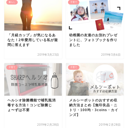
暮らし
子育て
「月経カップ」が気になるあ
幼稚園の友達のお別れプレゼ
なた！2年愛用している私が疑
ントに、フォトブックを作り
問に答えます
ました
2019年3月23日
2019年3月6日
子育て
子育て
ヘルシオ除菌機能で哺乳瓶消
メルシーポットのおすすめ収
毒する方法！コンビ除菌じ
納方法まとめ【無印良品・ニ
ょ〜ずは不要
トリ・100均・3coins・カイ
ンズ】
2019年2月28日
2019年2月28日