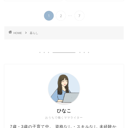
...
1
2
7
HOME
暮らし
ひなこ
おうちで働くママライター
7歳・3歳の子育て中。 資格なし・スキルなし 未経験か