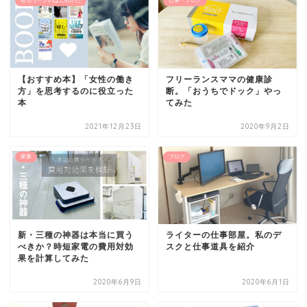
在宅ワークのはじめかた
仕事・ブログ
【おすすめ本】「女性の働き
フリーランスママの健康診
方」を思考するのに役立った
断。「おうちでドック」やっ
本
てみた
2021年12月23日
2020年9月2日
家事
ブログ
新・三種の神器は本当に買う
ライターの仕事部屋。私のデ
べきか？時短家電の費用対効
スクと仕事道具を紹介
果を計算してみた
2020年6月9日
2020年6月1日