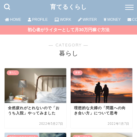
育てるくらし
HOME
PROFILE
WORK
WRITER
MONEY
CO
初心者がライターとして月30万円稼ぐ方法
― CATEGORY ―
暮らし
暮らし
家事
全然疲れがとれないので「お
理想的な夫婦の「問題への向
うち入院」やってみました
き合い方」について思考
2022年5月27日
2022年1月7日