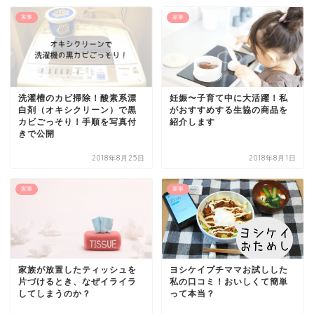
家事
家事
洗濯槽のカビ掃除！酸素系漂
妊娠〜子育て中に大活躍！私
白剤（オキシクリーン）で黒
がおすすめする生協の商品を
カビごっそり！手順を写真付
紹介します
きで公開
2018年8月25日
2018年8月1日
家事
家事
家族が放置したティッシュを
ヨシケイプチママお試しした
片づけるとき、なぜイライラ
私の口コミ！おいしくて簡単
してしまうのか？
って本当？