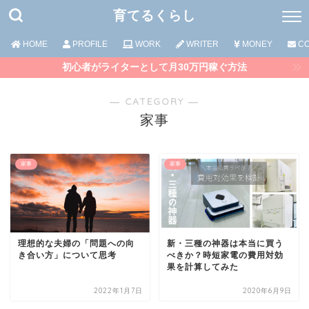
育てるくらし
HOME
PROFILE
WORK
WRITER
MONEY
CO
初心者がライターとして月30万円稼ぐ方法
― CATEGORY ―
家事
家事
家事
理想的な夫婦の「問題への向
新・三種の神器は本当に買う
き合い方」について思考
べきか？時短家電の費用対効
果を計算してみた
2022年1月7日
2020年6月9日