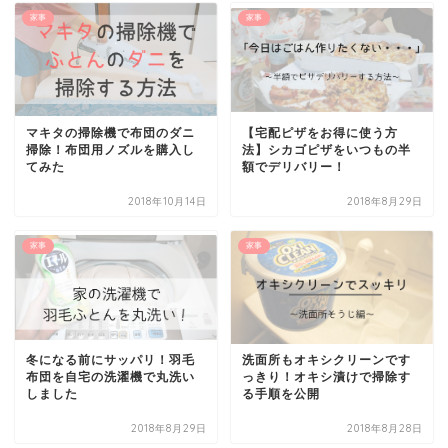
家事
家事
マキタの掃除機で布団のダニ
【宅配ピザをお得に使う方
掃除！布団用ノズルを購入し
法】シカゴピザをいつもの半
てみた
額でデリバリー！
2018年10月14日
2018年8月29日
家事
家事
冬になる前にサッパリ！羽毛
洗面所もオキシクリーンです
布団を自宅の洗濯機で丸洗い
っきり！オキシ漬けで掃除す
しました
る手順を公開
2018年8月29日
2018年8月28日