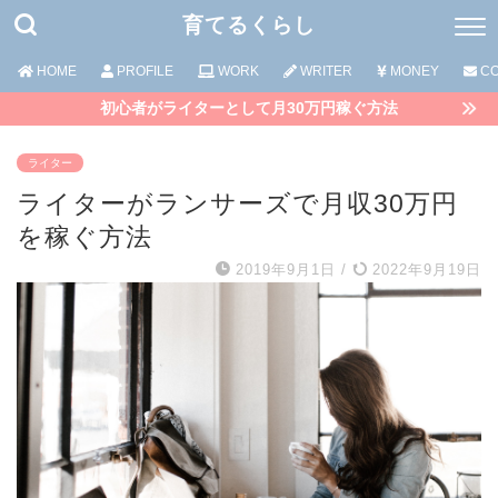
育てるくらし
HOME
PROFILE
WORK
WRITER
MONEY
CO
初心者がライターとして月30万円稼ぐ方法
ライター
ライターがランサーズで月収30万円
を稼ぐ方法
2019年9月1日
/
2022年9月19日