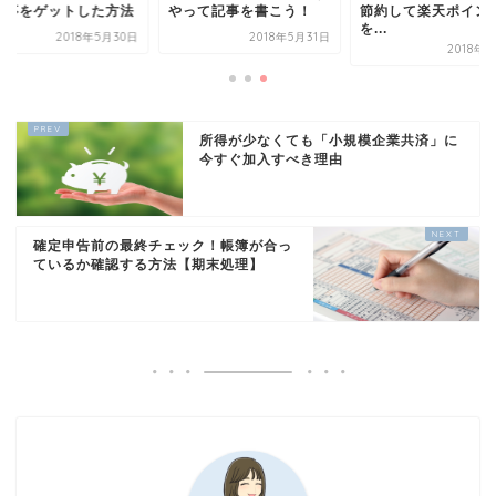
仕事をゲットした方法
やって記事を書こう！
節約して楽天ポイン
を...
2018年5月30日
2018年5月31日
2018年
所得が少なくても「小規模企業共済」に
今すぐ加入すべき理由
確定申告前の最終チェック！帳簿が合っ
ているか確認する方法【期末処理】