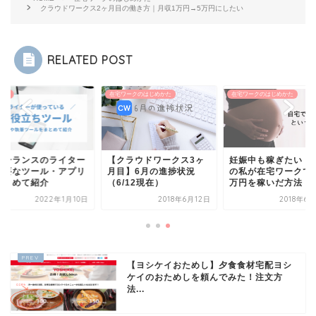
クラウドワークス2ヶ月目の働き方｜月収1万円→5万円にしたい
RELATED POST
ター
在宅ワークのはじめかた
在宅ワークのはじめかた
リーランスのライター
【クラウドワークス3ヶ
妊娠中も稼ぎたい！
必要なツール・アプリ
月目】6月の進捗状況
の私が在宅ワークで
まとめて紹介
（6/12現在）
万円を稼いだ方法
2022年1月10日
2018年6月12日
2018年6
【ヨシケイおためし】夕食食材宅配ヨシ
ケイのおためしを頼んでみた！注文方
法...