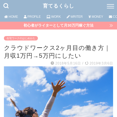
育てるくらし
HOME
PROFILE
WORK
WRITER
MONEY
CO
初心者がライターとして月30万円稼ぐ方法
在宅ワークのはじめかた
クラウドワークス2ヶ月目の働き方｜
月収1万円→5万円にしたい
2018年5月16日
/
2019年3月6日