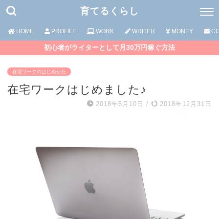
育てるくらし
HOME
PROFILE
WORK
WRITER
MONEY
CO
初心者がライターとして月30万円稼ぐ方法
在宅ワークのはじめかた
在宅ワークはじめました♪
2018年5月10日
/
2018年12月31日