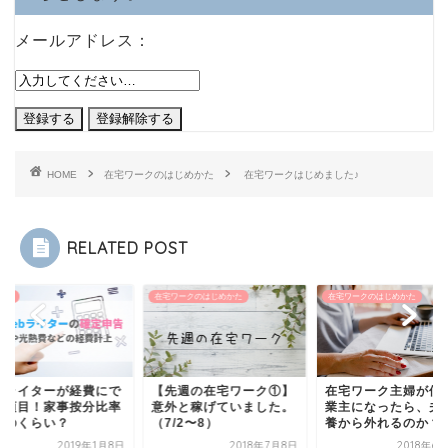
メールアドレス：
HOME
在宅ワークのはじめかた
在宅ワークはじめました♪
RELATED POST
ター
在宅ワークのはじめかた
在宅ワークのはじめかた
宅ライターが経費にで
【先週の在宅ワーク①】
在宅ワーク主婦が個
る項目！家事按分比率
意外と稼げていました。
業主になったら、夫
どのくらい？
（7/2〜8）
養から外れるのか？
2019年1月8日
2018年7月8日
2018年6