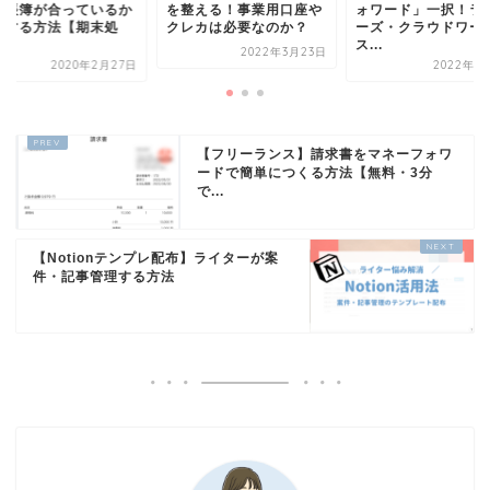
！帳簿が合っているか
を整える！事業用口座や
ォワード」一択！ラ
認する方法【期末処
クレカは必要なのか？
ーズ・クラウドワー
.
ス...
2022年3月23日
2020年2月27日
2022年1
【フリーランス】請求書をマネーフォワ
ードで簡単につくる方法【無料・3分
で...
【Notionテンプレ配布】ライターが案
件・記事管理する方法