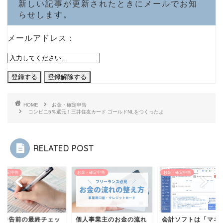
新しい記事が更新されたときにメールでお知
らせします。
メールアドレス：
HOME
お金・確定申告
コンビニ5％還元！三井住友カード ゴールドNLをつくったよ
RELATED POST
・確定申告
お金・確定申告
お金・確定申告
定申告前の最終チェッ
個人事業主のお金の流れ
会計ソフトは「マネ