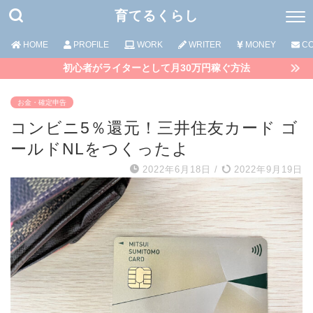
育てるくらし
HOME
PROFILE
WORK
WRITER
MONEY
CO
初心者がライターとして月30万円稼ぐ方法
お金・確定申告
コンビニ5％還元！三井住友カード ゴ
ールドNLをつくったよ
2022年6月18日
/
2022年9月19日